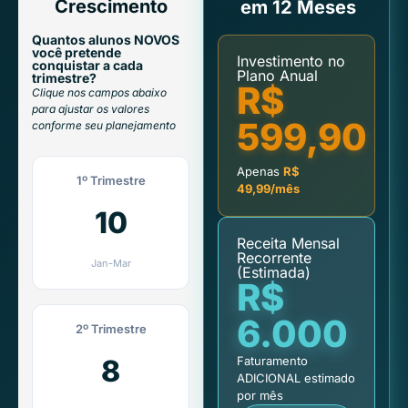
Crescimento
em 12 Meses
Quantos alunos NOVOS
você pretende
Investimento no
conquistar a cada
Plano Anual
trimestre?
R$
Clique nos campos abaixo
para ajustar os valores
599,90
conforme seu planejamento
Apenas
R$
1º Trimestre
49,99/mês
Receita Mensal
Recorrente
Jan-Mar
(Estimada)
R$
6.000
2º Trimestre
Faturamento
ADICIONAL estimado
por mês