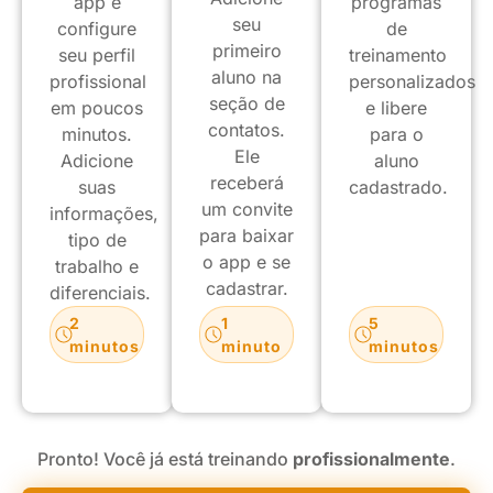
app e
programas
seu
configure
de
primeiro
seu perfil
treinamento
aluno na
profissional
personalizados
seção de
em poucos
e libere
contatos.
minutos.
para o
Ele
Adicione
aluno
receberá
suas
cadastrado.
um convite
informações,
para baixar
tipo de
o app e se
trabalho e
cadastrar.
diferenciais.
2
1
5
minutos
minuto
minutos
Pronto! Você já está treinando
profissionalmente
.