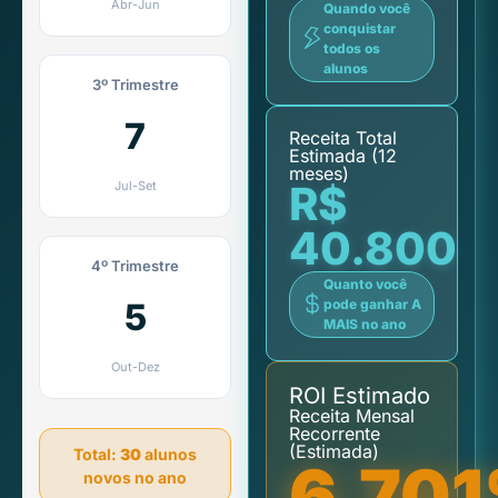
Abr-Jun
Quando você
conquistar
todos os
alunos
3º Trimestre
Receita Total
Estimada (12
meses)
R$
Jul-Set
40.800
4º Trimestre
Quanto você
pode ganhar A
MAIS no ano
Out-Dez
ROI Estimado
Receita Mensal
Recorrente
(Estimada)
Total:
30
alunos
6.70
novos no ano