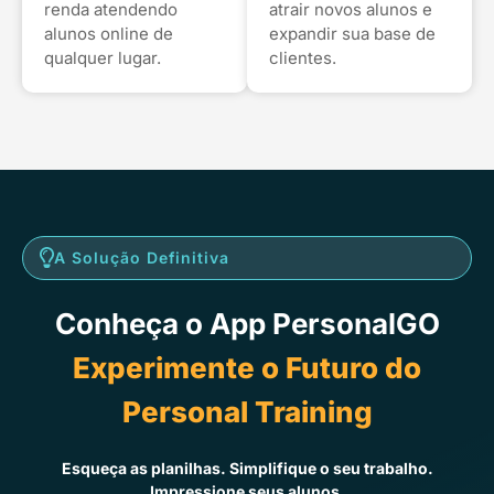
renda atendendo
atrair novos alunos e
alunos online de
expandir sua base de
qualquer lugar.
clientes.
A Solução Definitiva
Conheça o App PersonalGO
Experimente o Futuro do
Personal Training
Esqueça as planilhas. Simplifique o seu trabalho.
Impressione seus alunos.