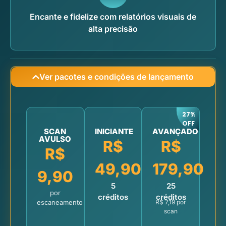
Encante e fidelize com relatórios visuais de
alta precisão
Ver pacotes e condições de lançamento
27%
OFF
SCAN
INICIANTE
AVANÇADO
AVULSO
R$
R$
R$
49,90
179,90
9,90
5
25
por
créditos
créditos
escaneamento
R$ 7,19 por
scan