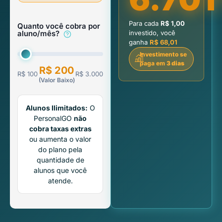
Para cada
R$ 1,00
Quanto você cobra por
investido, você
aluno/mês?
ganha
R$ 68,01
Investimento se
paga em
3 dias
R$ 200
R$ 100
R$ 3.000
(Valor Baixo)
Alunos Ilimitados:
O
PersonalGO
não
cobra taxas extras
ou aumenta o valor
do plano pela
quantidade de
alunos que você
atende.