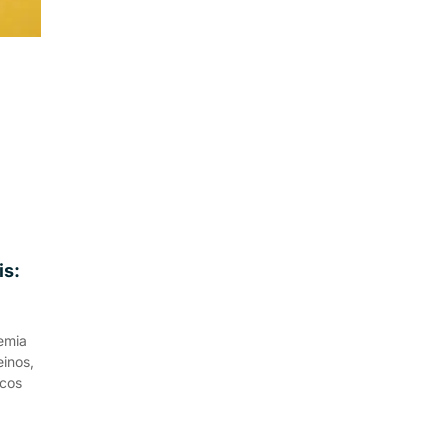
is:
emia
inos,
icos