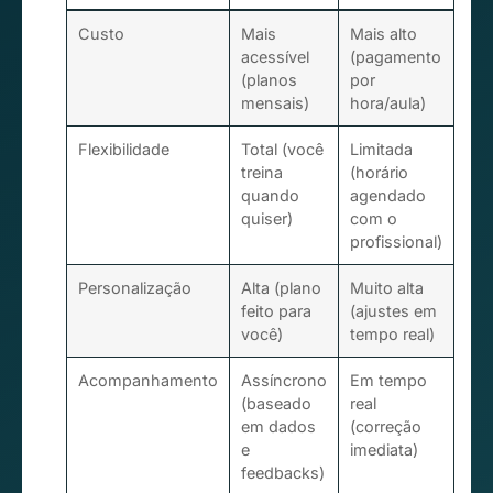
Custo
Mais
Mais alto
acessível
(pagamento
(planos
por
mensais)
hora/aula)
Flexibilidade
Total (você
Limitada
treina
(horário
quando
agendado
quiser)
com o
profissional)
Personalização
Alta (plano
Muito alta
feito para
(ajustes em
você)
tempo real)
Acompanhamento
Assíncrono
Em tempo
(baseado
real
em dados
(correção
e
imediata)
feedbacks)