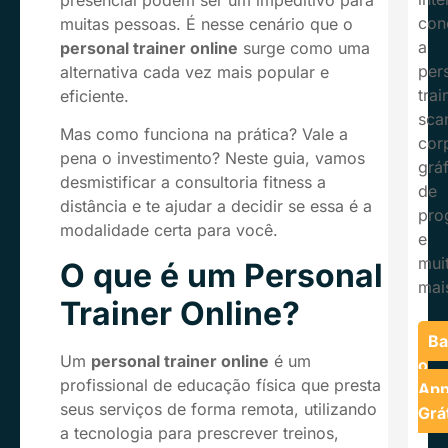
presencial podem ser um impeditivo para
con
muitas pessoas. É nesse cenário que o
a
personal trainer online
surge como uma
per
alternativa cada vez mais popular e
trai
eficiente.
sca
Mas como funciona na prática? Vale a
cor
pena o investimento? Neste guia, vamos
grá
desmistificar a consultoria fitness a
de
distância e te ajudar a decidir se essa é a
pro
modalidade certa para você.
e
mui
O que é um Personal
mai
Trainer Online?
Ba
Um
personal trainer online
é um
o
profissional de educação física que presta
Ap
seus serviços de forma remota, utilizando
Grá
a tecnologia para prescrever treinos,