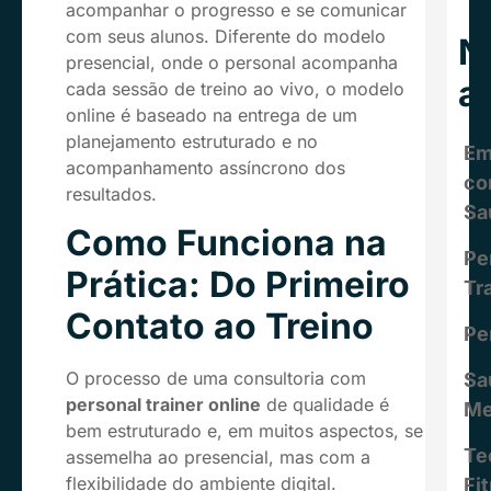
acompanhar o progresso e se comunicar
com seus alunos. Diferente do modelo
N
presencial, onde o personal acompanha
a
cada sessão de treino ao vivo, o modelo
online é baseado na entrega de um
planejamento estruturado e no
Em
acompanhamento assíncrono dos
c
resultados.
Sa
Como Funciona na
Pe
Prática: Do Primeiro
Tr
Contato ao Treino
Pe
O processo de uma consultoria com
Sa
personal trainer online
de qualidade é
Me
bem estruturado e, em muitos aspectos, se
Te
assemelha ao presencial, mas com a
flexibilidade do ambiente digital.
Fi