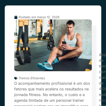
Postado em
março 12, 2026
Ap
de
trei
co
mai
Treinos Eficientes
de
O acompanhamento profissional é um dos
4.0
fatores que mais acelera os resultados na
exer
jornada fitness. No entanto, o custo e a
rec
agenda limitada de um personal trainer
inte