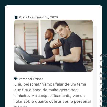
Postado em
maio 15, 2026
Ap
de
trei
co
mai
Personal Trainer
de
E aí, personal? Vamos falar de um tema
4.0
que tira o sono de muita gente boa:
exer
dinheiro. Mais especificamente, vamos
rec
falar sobre
quanto cobrar como personal
inte
trainer
.