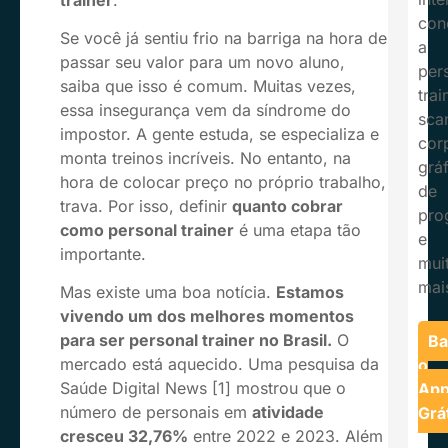
con
Se você já sentiu frio na barriga na hora de
a
passar seu valor para um novo aluno,
per
saiba que isso é comum. Muitas vezes,
trai
essa insegurança vem da síndrome do
sca
impostor. A gente estuda, se especializa e
cor
monta treinos incríveis. No entanto, na
grá
hora de colocar preço no próprio trabalho,
de
trava. Por isso, definir
quanto cobrar
pro
como personal trainer
é uma etapa tão
e
importante.
mui
mai
Mas existe uma boa notícia.
Estamos
vivendo um dos melhores momentos
para ser personal trainer no Brasil.
O
Ba
mercado está aquecido. Uma pesquisa da
o
Saúde Digital News [1] mostrou que o
Ap
número de personais em
atividade
Grá
cresceu 32,76%
entre 2022 e 2023. Além