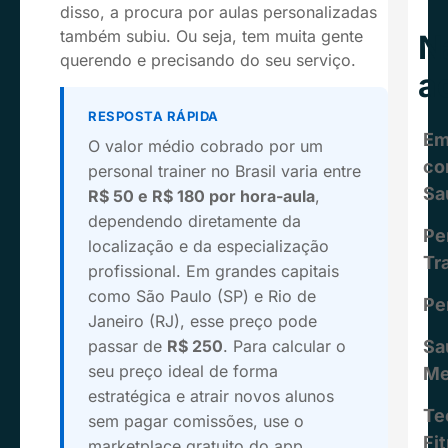
disso, a procura por aulas personalizadas
também subiu. Ou seja, tem muita gente
N
querendo e precisando do seu serviço.
a
RESPOSTA RÁPIDA
Em
O valor médio cobrado por um
c
personal trainer no Brasil varia entre
Sa
R$ 50 e R$ 180 por hora-aula
,
dependendo diretamente da
Pe
localização e da especialização
Tr
profissional. Em grandes capitais
como São Paulo (SP) e Rio de
Pe
Janeiro (RJ), esse preço pode
passar de
R$ 250
. Para calcular o
Sa
seu preço ideal de forma
Me
estratégica e atrair novos alunos
Te
sem pagar comissões, use o
Fi
marketplace gratuito do app