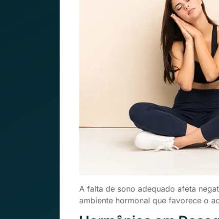
A falta de sono adequado afeta nega
ambiente hormonal que favorece o a