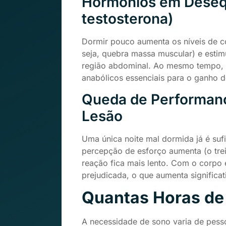
Hormônios em Desequi
testosterona)
Dormir pouco aumenta os níveis de co
seja, quebra massa muscular) e esti
região abdominal. Ao mesmo tempo, 
anabólicos essenciais para o ganho d
Queda de Performanc
Lesão
Uma única noite mal dormida já é sufi
percepção de esforço aumenta (o trein
reação fica mais lento. Com o corpo
prejudicada, o que aumenta significat
Quantas Horas de
A necessidade de sono varia de pess