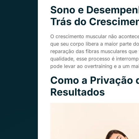
Sono e Desempenho
Trás do Crescime
O crescimento muscular não acontece
que seu corpo libera a maior parte d
reparação das fibras musculares que
qualidade, esse processo é interromp
pode levar ao overtraining e a um mai
Como a Privação 
Resultados