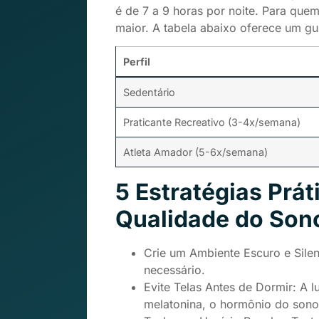
é de 7 a 9 horas por noite. Para que
maior. A tabela abaixo oferece um gui
Perfil
Sedentário
Praticante Recreativo (3-4x/semana)
Atleta Amador (5-6x/semana)
5 Estratégias Prát
Qualidade do Son
Crie um Ambiente Escuro e Silen
necessário.
Evite Telas Antes de Dormir: A l
melatonina, o hormônio do sono