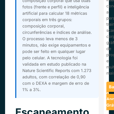
composição corporal que usa duas
con
fotos (frente e perfil) e inteligência
a
artificial para calcular 18 métricas
per
corporais em três grupos:
trai
composição corporal,
sca
circunferências e índices de análise.
cor
O processo leva menos de 3
grá
minutos, não exige equipamentos e
de
pode ser feito em qualquer lugar
pro
pelo celular. A tecnologia foi
e
validada em estudo publicado na
mui
Nature Scientific Reports com 1.273
mai
adultos, com correlação de 0,90
com o DEXA e margem de erro de
Ba
1% a 3%.
o
Ap
Grá
Escaneamento