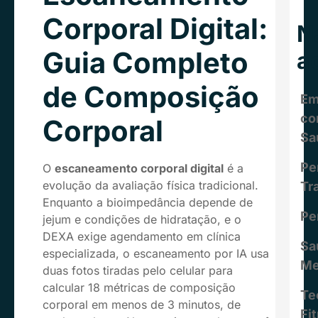
Corporal Digital:
N
Guia Completo
a
de Composição
Em
c
Corporal
Sa
Pe
O
escaneamento corporal digital
é a
evolução da avaliação física tradicional.
Tr
Enquanto a bioimpedância depende de
Pe
jejum e condições de hidratação, e o
DEXA exige agendamento em clínica
Sa
especializada, o escaneamento por IA usa
Me
duas fotos tiradas pelo celular para
calcular 18 métricas de composição
Te
corporal em menos de 3 minutos, de
Fi