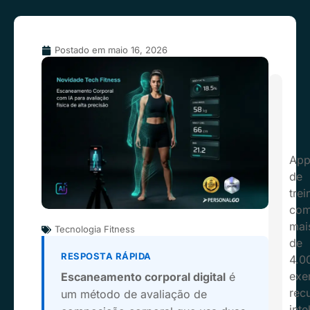
Postado em
maio 16, 2026
Ap
de
trei
co
mai
Tecnologia Fitness
de
RESPOSTA RÁPIDA
4.0
exer
Escaneamento corporal digital
é
rec
um método de avaliação de
inte