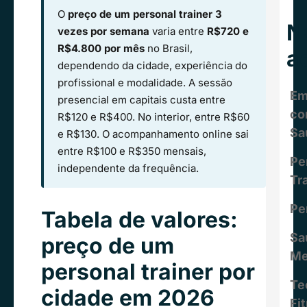
O
preço de um personal trainer 3
N
vezes por semana
varia entre
R$720 e
R$4.800 por mês
no Brasil,
a
dependendo da cidade, experiência do
profissional e modalidade. A sessão
Em
presencial em capitais custa entre
c
R$120 e R$400. No interior, entre R$60
Sa
e R$130. O acompanhamento online sai
entre R$100 e R$350 mensais,
Pe
independente da frequência.
Tr
Pe
Tabela de valores:
Sa
preço de um
Me
personal trainer por
Te
cidade em 2026
Fi