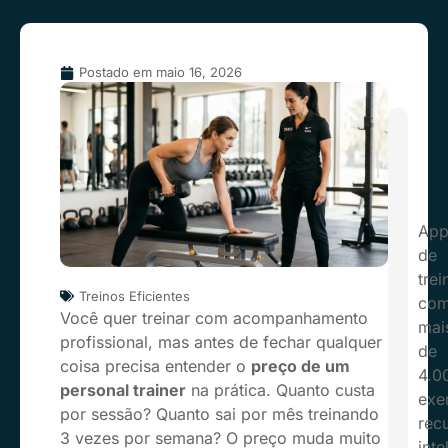
Postado em
maio 16, 2026
Ap
de
trei
Treinos Eficientes
co
Você quer treinar com acompanhamento
mai
profissional, mas antes de fechar qualquer
de
coisa precisa entender o
preço de um
4.0
personal trainer
na prática. Quanto custa
exer
por sessão? Quanto sai por mês treinando
rec
3 vezes por semana? O preço muda muito
inte