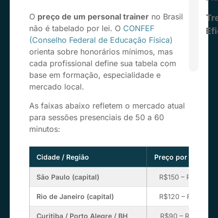
O
preço de um personal trainer
no Brasil
Tr
não é tabelado por lei. O
CONFEF
Ef
(Conselho Federal de Educação Física)
orienta sobre honorários mínimos, mas
cada profissional define sua tabela com
base em formação, especialidade e
mercado local.
As faixas abaixo refletem o mercado atual
para sessões presenciais de 50 a 60
minutos:
Cidade / Região
Preço por sessão
São Paulo (capital)
R$150 – R$400
Rio de Janeiro (capital)
R$120 – R$350
Curitiba / Porto Alegre / BH
R$90 – R$220