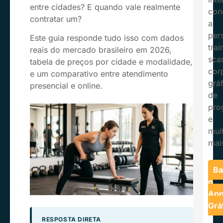
entre cidades? E quando vale realmente
con
contratar um?
a
per
Este guia responde tudo isso com dados
trai
reais do mercado brasileiro em 2026,
sca
tabela de preços por cidade e modalidade,
cor
e um comparativo entre atendimento
grá
presencial e online.
de
pro
e
mui
mai
Ba
o
Ap
Grá
RESPOSTA DIRETA