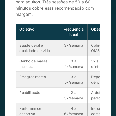
para adultos. Três sessões de 50 a 60
minutos cobre essa recomendação com
margem.
Objetivo
Frequência
Observação
ideal
Saúde geral e
3x/semana
Cobre a reco
qualidade de vida
OMS
Ganho de massa
3 a
3x suficiente p
muscular
4x/semana
e intermediári
Emagrecimento
3 a
Depende da di
5x/semana
déficit calórico
Reabilitação
2 a
A definir com
3x/semana
personal
Performance
4 a
Inclui treinos
esportiva
6x/semana
complementar