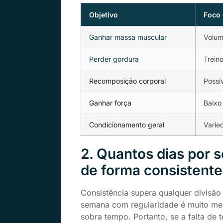
Objetivo
Foco 
Ganhar massa muscular
Volum
Perder gordura
Trein
Recomposição corporal
Possí
Ganhar força
Baixo
Condicionamento geral
Varie
2. Quantos dias por 
de forma consistente
Consistência supera qualquer divisão t
semana com regularidade é muito mel
sobra tempo. Portanto, se a falta de 