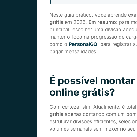
Neste guia prático, você aprende e
grátis
em 2026.
Em resumo:
para mon
principal, escolher uma divisão adeq
manter o foco na progressão de carga e
como o
PersonalGO
, para registrar
pagar mensalidades.
É possível montar
online grátis?
Com certeza, sim. Atualmente, é tota
grátis
apenas contando com um bom a
estruturar divisões eficientes, seleci
volumes semanais sem mexer no seu