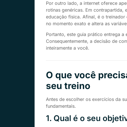
Por outro lado, a internet oferece a
rotinas genéricas. Em contrapartida, e
educação física. Afinal, é o treinado
no momento exato e altera as variáve
Portanto, este guia prático entrega a 
Consequentemente, a decisão de como
inteiramente a você.
O que você precis
seu treino
Antes de escolher os exercícios da s
fundamentais.
1. Qual é o seu objet